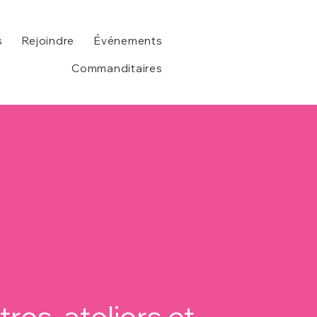
s
Rejoindre
Événements
Commanditaires
res, ateliers et