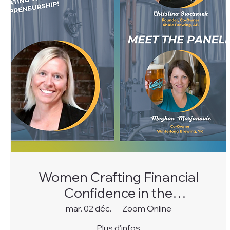
Women Crafting Financial
Confidence in the
Fermentation Industry
mar. 02 déc.
Zoom Online
Plus d'infos